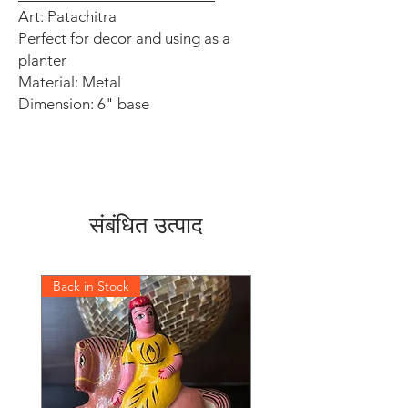
Art: Patachitra
Perfect for decor and using as a
planter
Material: Metal
Dimension: 6" base
संबंधित उत्पाद
Back in Stock
Back in Stock