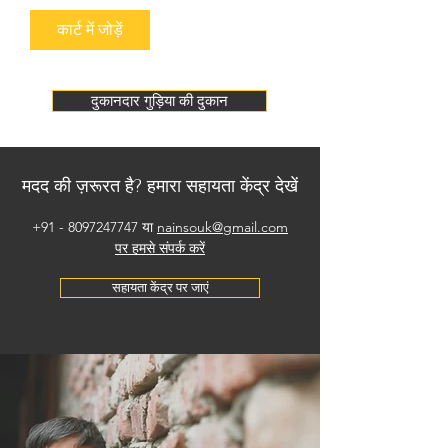
कार्ट में जोड़ें
दुकानदार गुड़िया की दुकान
मदद की ज़रूरत है? हमारा सहायता केंद्र देखें
+91 - 8097247747
या
nainsouk@gmail.com
पर हमसे संपर्क करें
सहायता केंद्र पर जाएं