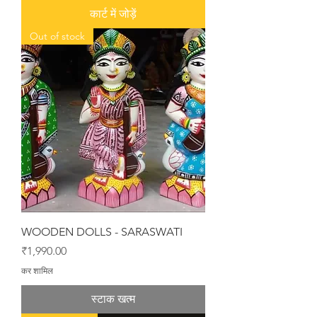
कार्ट में जोड़ें
Out of stock
WOODEN DOLLS - SARASWATI
मूल्य
₹1,990.00
कर शामिल
स्टाक खत्म