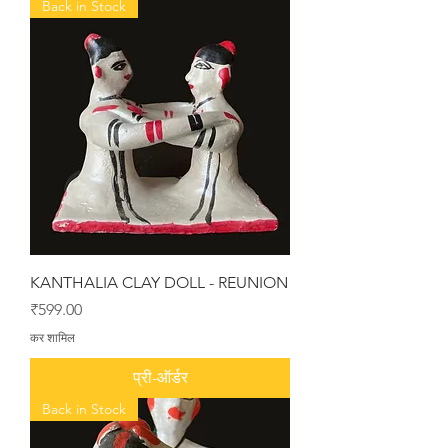
Back in Stock
KANTHALIA CLAY DOLL - REUNION
मूल्य
₹599.00
कर शामिल
प्री-ऑर्डर
Back in Stock