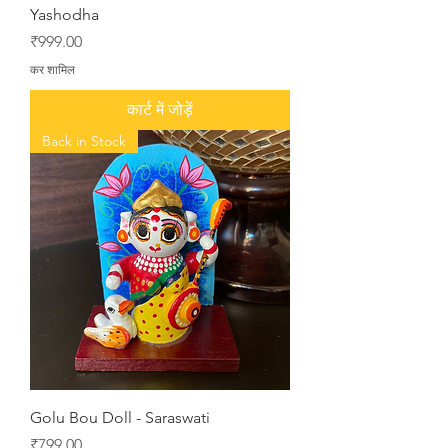
Yashodha
मूल्य
₹999.00
कर शामिल
कार्ट में जोड़ें
Back in Stock
Golu Bou Doll - Saraswati
मूल्य
₹799.00