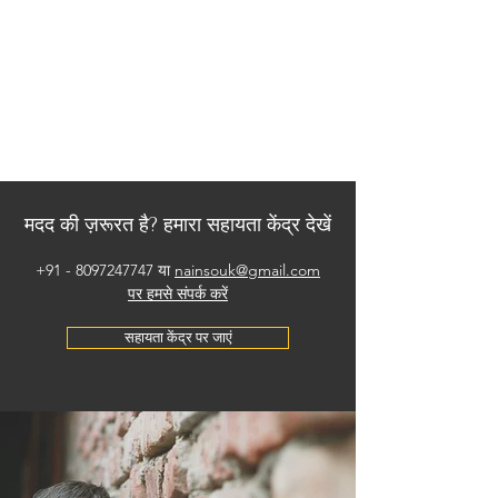
मदद की ज़रूरत है? हमारा सहायता केंद्र देखें
+91 - 8097247747
या
nainsouk@gmail.com
पर हमसे संपर्क करें
सहायता केंद्र पर जाएं