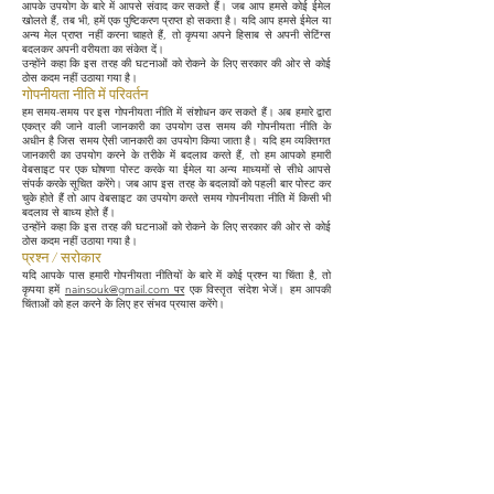
आपके उपयोग के बारे में आपसे संवाद कर सकते हैं। जब आप हमसे कोई ईमेल
खोलते हैं, तब भी, हमें एक पुष्टिकरण प्राप्त हो सकता है। यदि आप हमसे ईमेल या
अन्य मेल प्राप्त नहीं करना चाहते हैं, तो कृपया अपने हिसाब से अपनी सेटिंग्स
बदलकर अपनी वरीयता का संकेत दें।
उन्होंने कहा कि इस तरह की घटनाओं को रोकने के लिए सरकार की ओर से कोई
ठोस कदम नहीं उठाया गया है।
गोपनीयता नीति में परिवर्तन
हम समय-समय पर इस गोपनीयता नीति में संशोधन कर सकते हैं। अब हमारे द्वारा
एकत्र की जाने वाली जानकारी का उपयोग उस समय की गोपनीयता नीति के
अधीन है जिस समय ऐसी जानकारी का उपयोग किया जाता है। यदि हम व्यक्तिगत
जानकारी का उपयोग करने के तरीके में बदलाव करते हैं, तो हम आपको हमारी
वेबसाइट पर एक घोषणा पोस्ट करके या ईमेल या अन्य माध्यमों से सीधे आपसे
संपर्क करके सूचित करेंगे। जब आप इस तरह के बदलावों को पहली बार पोस्ट कर
चुके होते हैं तो आप वेबसाइट का उपयोग करते समय गोपनीयता नीति में किसी भी
बदलाव से बाध्य होते हैं।
उन्होंने कहा कि इस तरह की घटनाओं को रोकने के लिए सरकार की ओर से कोई
ठोस कदम नहीं उठाया गया है।
प्रश्न / सरोकार
यदि आपके पास हमारी गोपनीयता नीतियों के बारे में कोई प्रश्न या चिंता है, तो
कृपया हमें
nainsouk@gmail.com पर
एक विस्तृत संदेश भेजें। हम आपकी
चिंताओं को हल करने के लिए हर संभव प्रयास करेंगे।