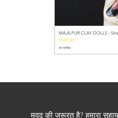
MAJILPUR CLAY DOLLS - Sita
मूल्य
₹549.00
कर शामिल
मदद की ज़रूरत है? हमारा सहा