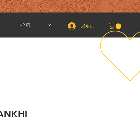
INR (₹)
लॉगिन करें
शिपिंग और वापसी
संपर्क करें
तकरीबन
More
ANKHI