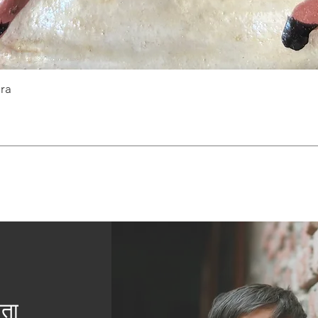
ra
यता