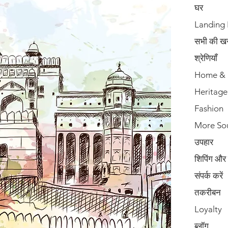
घर
Landing
सभी की खरी
श्रेणियाँ
Home & 
Heritage
Fashion
More So
उपहार
शिपिंग और
संपर्क करें
तकरीबन
Loyalty
ब्लॉग