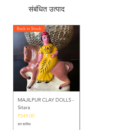
संबंधित उत्पाद
Back in Stock
Back in Stock
MAJILPUR CLAY DOLLS -
Golu Bou Doll - Mak
Sitara
Chor
मूल्य
मूल्य
₹549.00
₹339.00
कर शामिल
कर शामिल