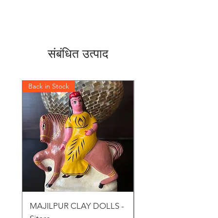
संबंधित उत्पाद
Back in Stock
Back in Stock
MAJILPUR CLAY DOLLS -
Golu Bou Doll - Mak