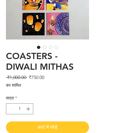
COASTERS -
DIWALI MITHAS
नियमित
बिक्री
 ₹1,000.00 
₹750.00
मूल्य
मूल्य
कर शामिल
मात्रा
*
कार्ट में जोड़ें