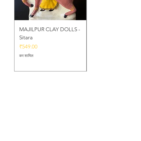
MAJILPUR CLAY DOLLS -
Golu Bou Doll - Mak
Sitara
Chor
मूल्य
मूल्य
₹549.00
₹339.00
कर शामिल
कर शामिल