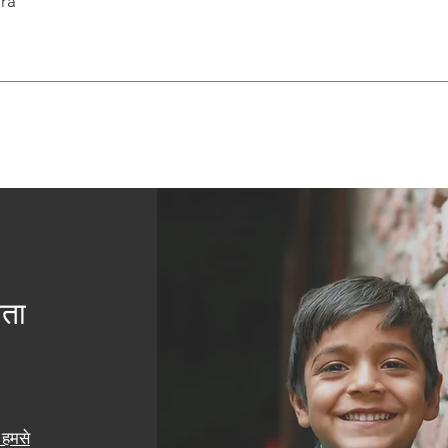
ra
यता
हमसे