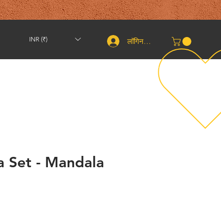
INR (₹)
लॉगिन करें
शिपिंग और वापसी
संपर्क करें
तकरीबन
More
a Set - Mandala