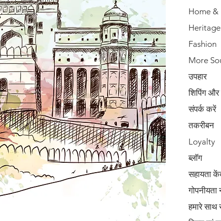
Home & 
Heritage
Fashion
More So
उपहार
शिपिंग और
संपर्क करें
तकरीबन
Loyalty
ब्लॉग
सहायता कें
गोपनीयता 
हमारे साथ 