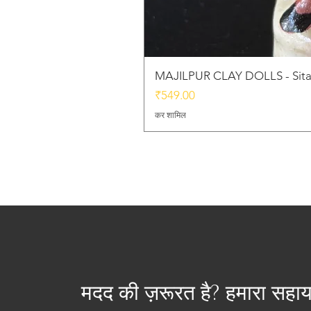
MAJILPUR CLAY DOLLS - Sita
मूल्य
₹549.00
कर शामिल
मदद की ज़रूरत है? हमारा सहा