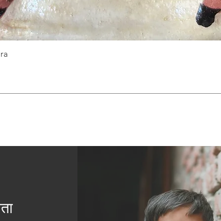
ra
यता