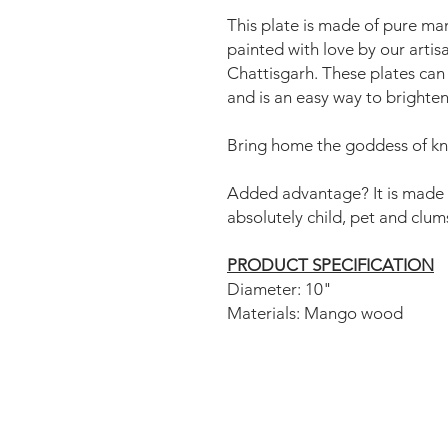
This plate is made of pure m
painted with love by our artisa
Chattisgarh. These plates can 
and is an easy way to brighte
Bring home the goddess of kno
Added advantage? It is made o
absolutely child, pet and clums
PRODUCT SPECIFICATION
Diameter: 10"
Materials: Mango wood