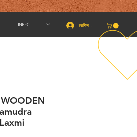
INR (₹)
लॉगिन करें
शिपिंग और वापसी
संपर्क करें
तकरीबन
More
D WOODEN
Samudra
Laxmi