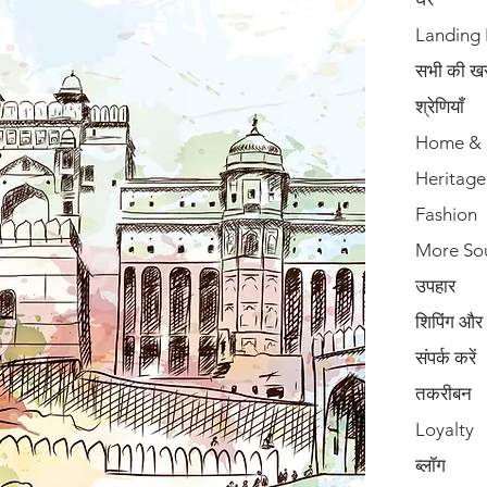
Landing
सभी की खरी
श्रेणियाँ
Home & 
Heritage
Fashion
More So
उपहार
शिपिंग और
संपर्क करें
तकरीबन
Loyalty
ब्लॉग