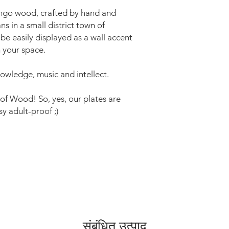
ango wood, crafted by hand and
ns in a small district town of
be easily displayed as a wall accent
n your space.
wledge, music and intellect.
f Wood! So, yes, our plates are
y adult-proof ;)
संबंधित उत्पाद