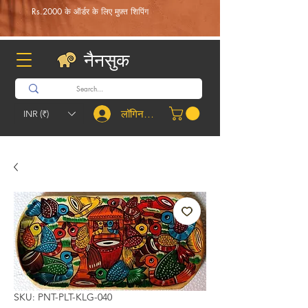
Rs.2000 के ऑर्डर के लिए मुफ़्त शिपिंग
नैनसुक
लॉगिन करें
INR (₹)
SKU: PNT-PLT-KLG-040