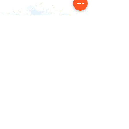
संपर्क करें
NAINSOUK
मुंबई, एमएच 400066
nainsouk@gmail.com
+
91- 8097247747