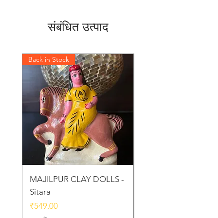
संबंधित उत्पाद
Back in Stock
Back in Stock
MAJILPUR CLAY DOLLS -
Golu Bou Doll - Mak
Sitara
Chor
मूल्य
मूल्य
₹549.00
₹339.00