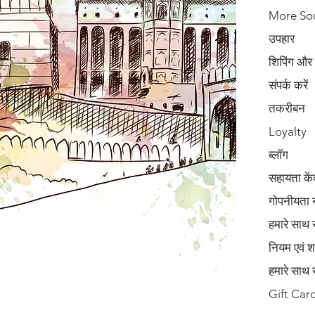
More So
उपहार
शिपिंग और
संपर्क करें
तकरीबन
Loyalty
ब्लॉग
सहायता कें
गोपनीयता 
हमारे साथ 
नियम एवं शर्त
हमारे साथ 
Gift Car