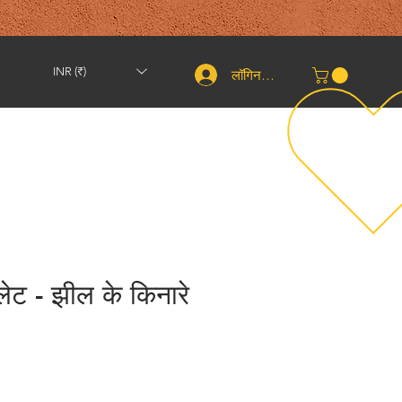
INR (₹)
लॉगिन करें
शिपिंग और वापसी
संपर्क करें
तकरीबन
More
लेट - झील के किनारे