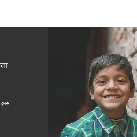
यता
हमसे