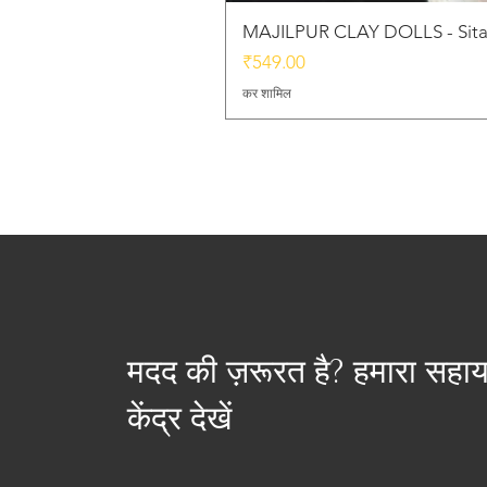
MAJILPUR CLAY DOLLS - Sita
मूल्य
₹549.00
कर शामिल
मदद की ज़रूरत है? हमारा सहा
केंद्र देखें