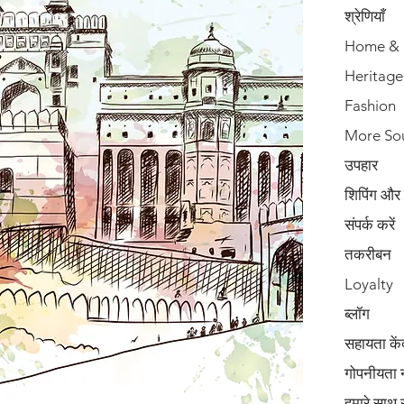
श्रेणियाँ
Home & 
Heritage
Fashion
More So
उपहार
शिपिंग और
संपर्क करें
तकरीबन
Loyalty
ब्लॉग
सहायता कें
गोपनीयता 
हमारे साथ 