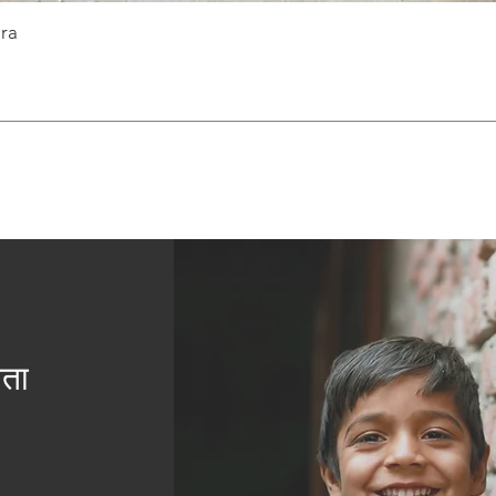
ra
यता