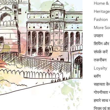
Home & 
Heritage
Fashion
More So
उपहार
शिपिंग और
संपर्क करें
तकरीबन
Loyalty
ब्लॉग
सहायता कें
गोपनीयता 
हमारे साथ 
नियम एवं शर्त