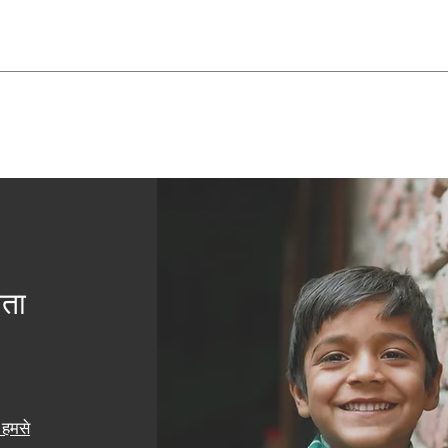
यता
हमसे