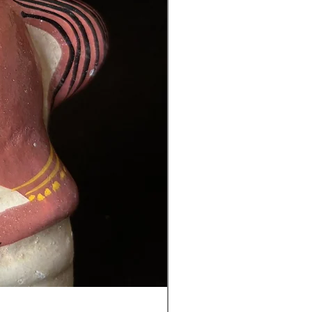
Golu Bou Doll - Makhan 