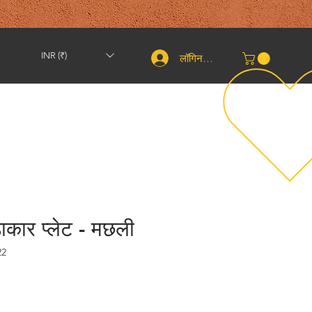
INR (₹)
लॉगिन करें
शिपिंग और वापसी
संपर्क करें
तकरीबन
More
डाकार प्लेट - मछली
22
्री
्य